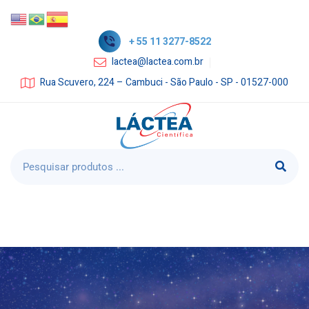
+ 55 11 3277-8522
lactea@lactea.com.br
Rua Scuvero, 224 – Cambuci - São Paulo - SP - 01527-000