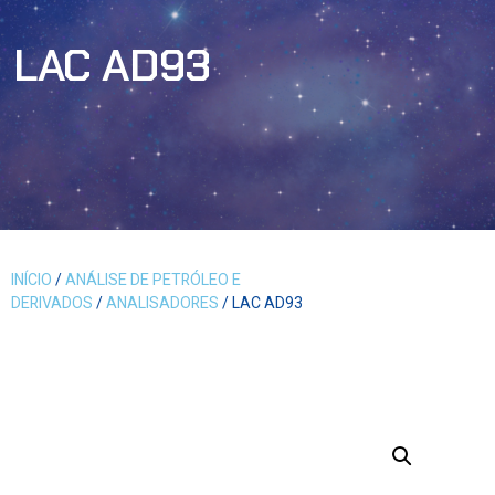
LAC AD93
INÍCIO
/
ANÁLISE DE PETRÓLEO E
DERIVADOS
/
ANALISADORES
/ LAC AD93