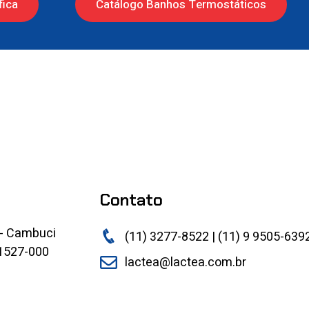
fica
Catálogo Banhos Termostáticos
Contato
 - Cambuci
(11) 3277-8522 | (11) 9 9505-639
01527-000
lactea@lactea.com.br