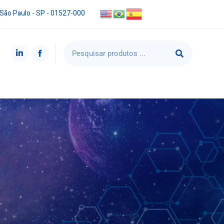
 São Paulo - SP - 01527-000