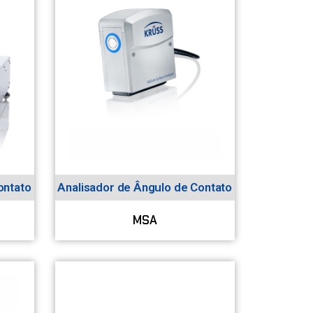
ontato
Analisador de Ângulo de Contato
MSA