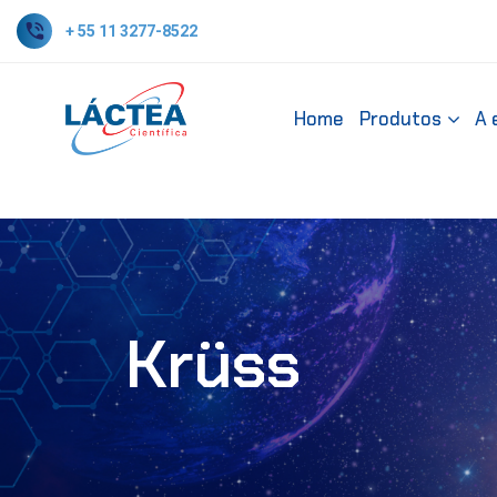
+ 55 11 3277-8522
Home
Produtos
A 
Krüss