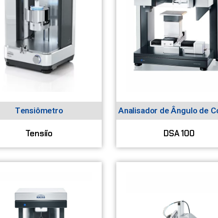
Tensiômetro
Analisador de Ângulo de C
Tensíío
DSA 100