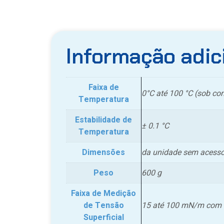
Informação adic
Faixa de
0°C até 100 °C (sob con
Temperatura
Estabilidade de
± 0.1 °C
Temperatura
Dimensões
da unidade sem acessór
Peso
600 g
Faixa de Medição
de Tensão
15 até 100 mN/m com r
Superficial