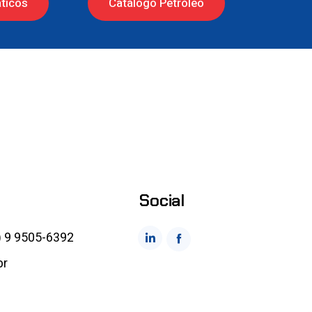
ticos
Catálogo Petróleo
Social
) 9 9505-6392
br