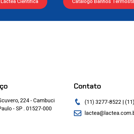
Láctea Científica
Catálogo Banhos Termostá
ço
Contato
Scuvero, 224 - Cambuci
(11) 3277-8522 | (11
aulo - SP . 01527-000
lactea@lactea.com.