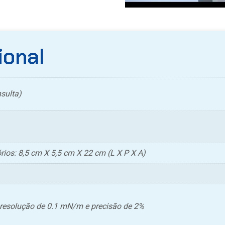
ional
sulta)
ios: 8,5 cm X 5,5 cm X 22 cm (L X P X A)
esolução de 0.1 mN/m e precisão de 2%