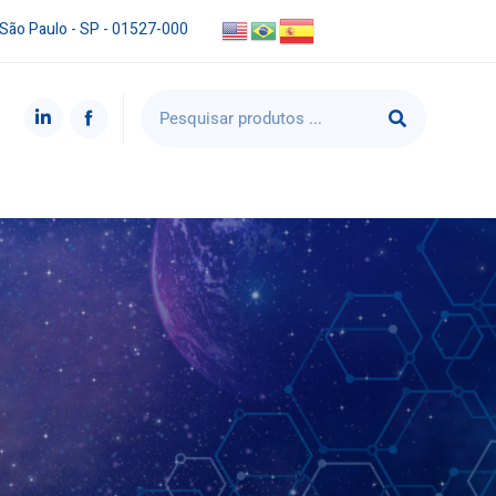
 São Paulo - SP - 01527-000