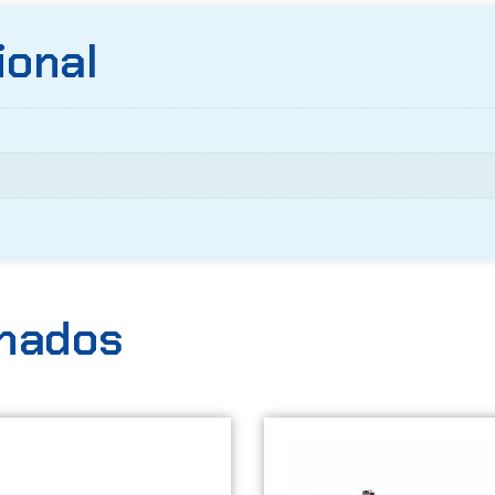
ional
onados