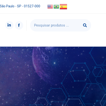
 São Paulo - SP - 01527-000