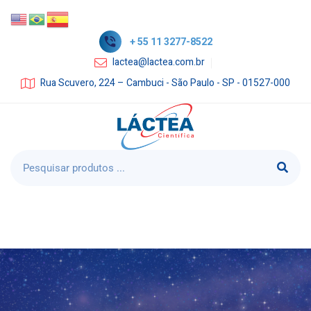
+ 55 11 3277-8522
lactea@lactea.com.br
Rua Scuvero, 224 – Cambuci - São Paulo - SP - 01527-000