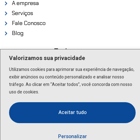
A empresa
Serviços
Fale Conosco
Blog
Endereço
Valorizamos sua privacidade
Rua Scuvero, 224 - Cambuci São Paulo - SP .
Utilizamos cookies para aprimorar sua experiência de navegação,
01527-000
exibir anúncios ou conteúdo personalizado e analisar nosso
tráfego. Ao clicar em “Aceitar todos”, você concorda com nosso
Contato
uso de cookies.
(11) 3277-8522 | (11) 9 9505-6392
Aceitar tudo
lactea@lactea.com.br
Personalizar
Social