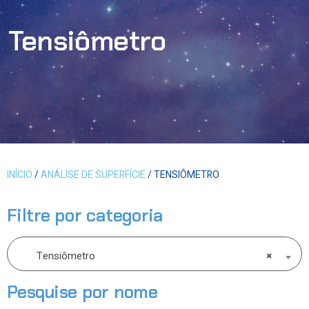
Tensiômetro
INÍCIO
/
ANÁLISE DE SUPERFÍCIE
/ TENSIÔMETRO
Filtre por categoria
Tensiômetro
×
Pesquise por nome