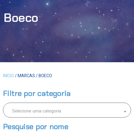
Boeco
INÍCIO
/ MARCAS / BOECO
Filtre por categoria
Selecione uma categoria
Pesquise por nome