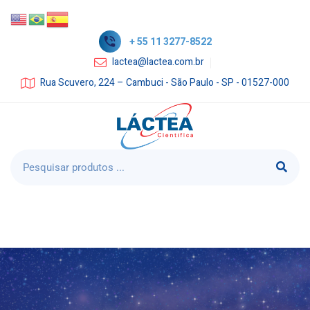
+ 55 11 3277-8522
lactea@lactea.com.br
Rua Scuvero, 224 – Cambuci - São Paulo - SP - 01527-000