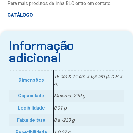
Para mais produtos da linha BLC entre em contato.
CATÁLOGO
Informação
adicional
19 cm X 14 cm X 6,3 cm (L X P X
Dimensões
A)
Capacidade
Máxima: 220 g
Legibilidade
0,01 g
Faixa de tara
0 a -220 g
Repetibilidade
± 0,02 g