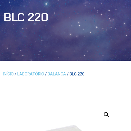
BLC 220
INÍCIO
/
LABORATÓRIO
/
BALANÇA
/ BLC 220