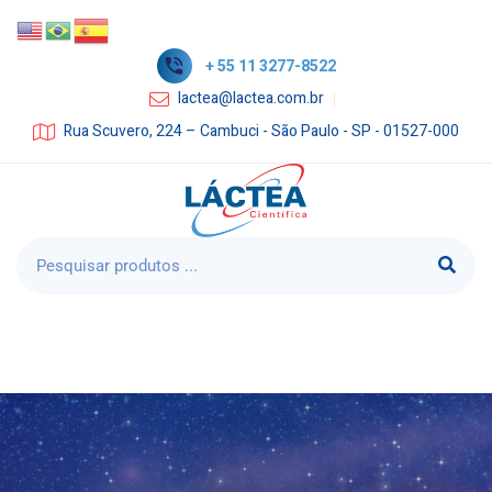
+ 55 11 3277-8522
lactea@lactea.com.br
Rua Scuvero, 224 – Cambuci - São Paulo - SP - 01527-000