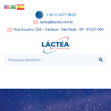
+ 55 11 3277-8522
lactea@lactea.com.br
Rua Scuvero, 224 – Cambuci - São Paulo - SP - 01527-000