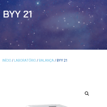
BYY 21
INÍCIO
/
LABORATÓRIO
/
BALANÇA
/ BYY 21