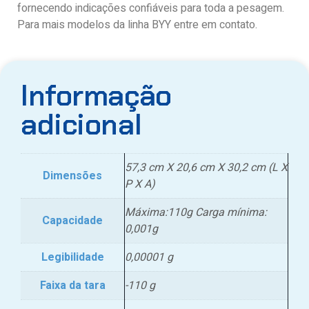
fornecendo indicações confiáveis ​​para toda a pesagem.
Para mais modelos da linha BYY entre em contato.
Informação
adicional
57,3 cm X 20,6 cm X 30,2 cm (L X
Dimensões
P X A)
Máxima:110g Carga mínima:
Capacidade
0,001g
Legibilidade
0,00001 g
Faixa da tara
-110 g