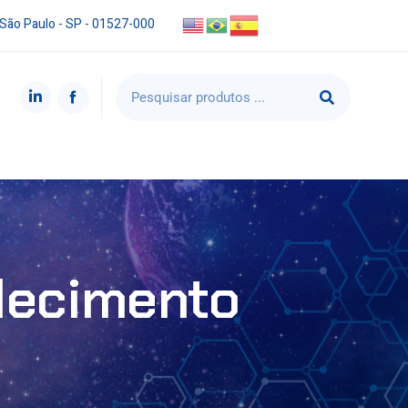
 São Paulo - SP - 01527-000
lecimento