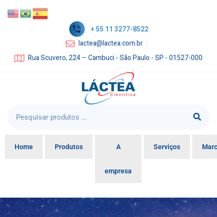
+ 55 11 3277-8522
lactea@lactea.com.br
Rua Scuvero, 224 – Cambuci - São Paulo - SP - 01527-000
Home
Produtos
A
Serviços
Mar
empresa