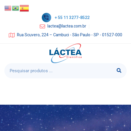
+ 55 11 3277-8522
lactea@lactea.com.br
Rua Scuvero, 224 – Cambuci - São Paulo - SP - 01527-000