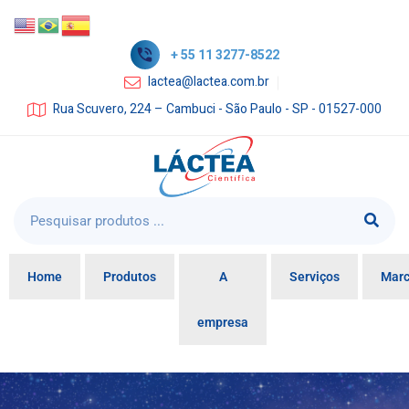
+ 55 11 3277-8522
lactea@lactea.com.br
Rua Scuvero, 224 – Cambuci - São Paulo - SP - 01527-000
Home
Produtos
A
Serviços
Mar
empresa