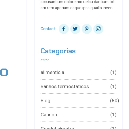
accusantium dolore mo uelau dantium tot
am rem aperiam eaque ipsa quaillo inven.
Contact:
Categorias
lo
alimenticia
(1)
Banhos termostáticos
(1)
Blog
(80)
Cannon
(1)
Condutivímetro
(1)