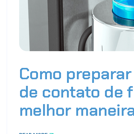
Como preparar
de contato de f
melhor maneira