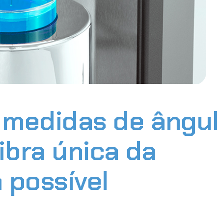
 medidas de ângu
ibra única da
 possível