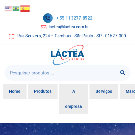
+ 55 11 3277-8522
lactea@lactea.com.br
Rua Scuvero, 224 – Cambuci - São Paulo - SP - 01527-000
Home
Produtos
A
Serviços
Mar
empresa