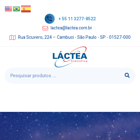
+ 55 11 3277-8522
lactea@lactea.com.br
Rua Scuvero, 224 – Cambuci - São Paulo - SP - 01527-000