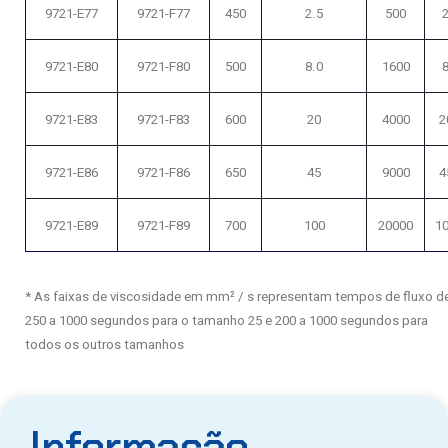
9721-E77
9721-F77
450
2.5
500
9721-E80
9721-F80
500
8.0
1600
9721-E83
9721-F83
600
20
4000
2
9721-E86
9721-F86
650
45
9000
4
9721-E89
9721-F89
700
100
20000
1
* As faixas de viscosidade em mm² / s representam tempos de fluxo d
250 a 1000 segundos para o tamanho 25 e 200 a 1000 segundos para
todos os outros tamanhos
Informação