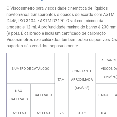
O Viscosímetro para viscosidade cinemática de líquidos
newtonianos transparentes e opacos de acordo com ASTM
D445, ISO 3104 e ASTM D2170. O volume mínimo da
amostra é 12 ml. A profundidade mínima do banho é 230 mm
(9 pol.). É calibrado e inclui um certificado de calibração.
Viscosímetros não calibrados também estão disponíveis. Os
suportes são vendidos separadamente.
ALCANCE
NÚMERO DE CATÁLOGO
VISCOSID
CONSTANTE
(MM²/S
TAM.
APROXIMADA
(MM²/S²)
NÃO
CALIBRADO
BAIXO
A
CALIBRADO
9721-E50
9721-F50
25
0.002
0.4