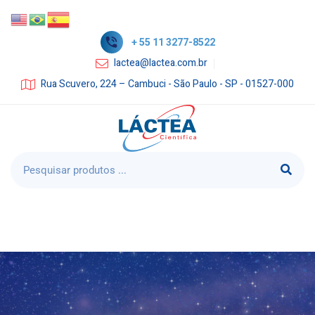
+ 55 11 3277-8522
lactea@lactea.com.br
Rua Scuvero, 224 – Cambuci - São Paulo - SP - 01527-000