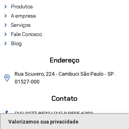
Produtos
A empresa
Serviços
Fale Conosco
Blog
Endereço
Rua Scuvero, 224 - Cambuci São Paulo - SP .
01527-000
Contato
(11) 3277-8522 | (11) 9 9505-6392
Valorizamos sua privacidade
lactea@lactea.com.br