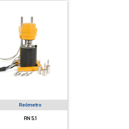
Reômetro
RN 5.1