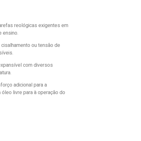
arefas reológicas exigentes em
 ensino.
e cisalhamento ou tensão de
íveis.
expansível com diversos
tura.
forço adicional para a
 óleo livre para à operação do