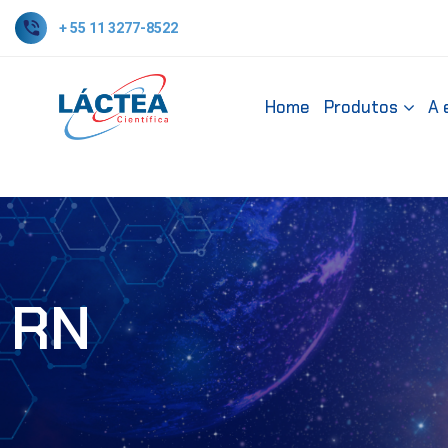
+ 55 11 3277-8522
Home
Produtos
A 
RN