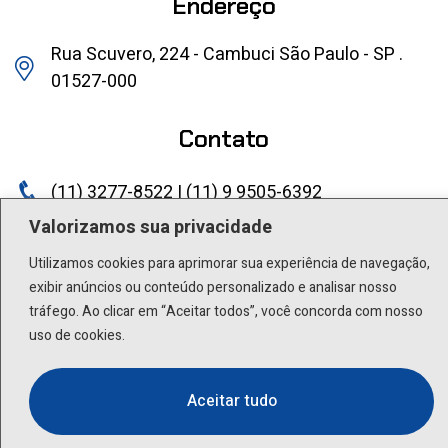
Endereço
Rua Scuvero, 224 - Cambuci São Paulo - SP .
01527-000
Contato
(11) 3277-8522 | (11) 9 9505-6392
Valorizamos sua privacidade
lactea@lactea.com.br
Utilizamos cookies para aprimorar sua experiência de navegação,
Social
exibir anúncios ou conteúdo personalizado e analisar nosso
tráfego. Ao clicar em “Aceitar todos”, você concorda com nosso
uso de cookies.
Aceitar tudo