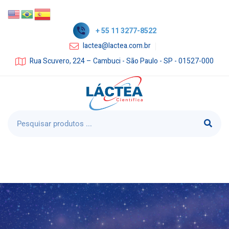
+ 55 11 3277-8522
lactea@lactea.com.br
Rua Scuvero, 224 – Cambuci - São Paulo - SP - 01527-000