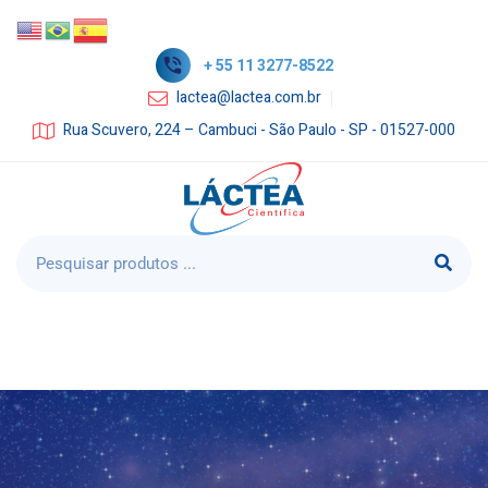
+ 55 11 3277-8522
lactea@lactea.com.br
Rua Scuvero, 224 – Cambuci - São Paulo - SP - 01527-000