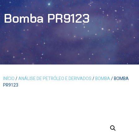
Bomba PR9123
INÍCIO
/
ANÁLISE DE PETRÓLEO E DERIVADOS
/
BOMBA
/ BOMBA
PR9123