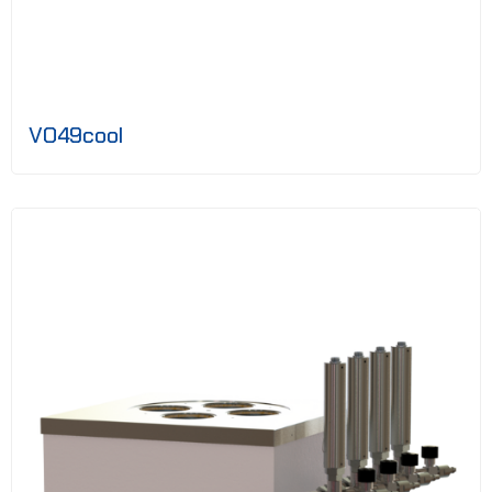
VO49cool