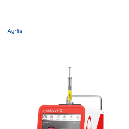
Ayríís