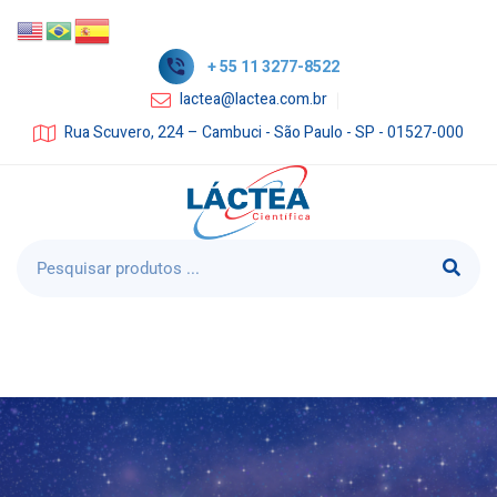
+ 55 11 3277-8522
lactea@lactea.com.br
Rua Scuvero, 224 – Cambuci - São Paulo - SP - 01527-000