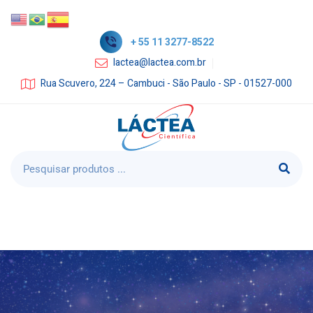
+ 55 11 3277-8522
lactea@lactea.com.br
Rua Scuvero, 224 – Cambuci - São Paulo - SP - 01527-000