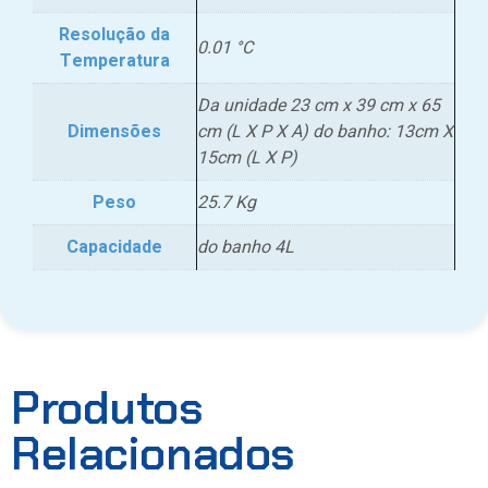
Resolução da
0.01 °C
Temperatura
Da unidade 23 cm x 39 cm x 65
Dimensões
cm (L X P X A) do banho: 13cm X
15cm (L X P)
Peso
25.7 Kg
Capacidade
do banho 4L
Produtos
Relacionados