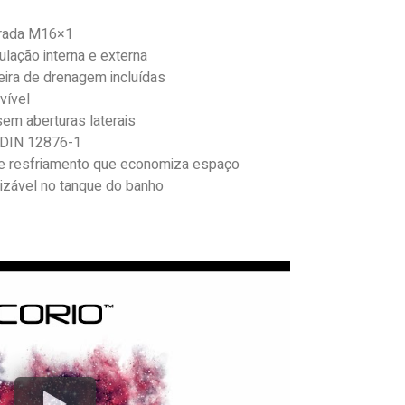
grada M16×1
rculação interna e externa
eira de drenagem incluídas
vível
sem aberturas laterais
e DIN 12876-1
de resfriamento que economiza espaço
lizável no tanque do banho