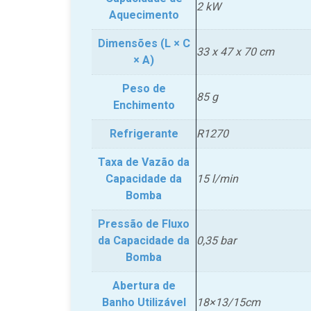
2 kW
Aquecimento
Dimensões (L × C
33 x 47 x 70 cm
× A)
Peso de
85 g
Enchimento
Refrigerante
R1270
Taxa de Vazão da
Capacidade da
15 l/min
Bomba
Pressão de Fluxo
da Capacidade da
0,35 bar
Bomba
Abertura de
Banho Utilizável
18×13/15cm