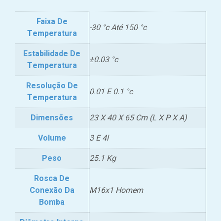
Faixa De
-30 °c Até 150 °c
Temperatura
Estabilidade De
±0.03 °c
Temperatura
Resolução De
0.01 E 0.1 °c
Temperatura
Dimensões
23 X 40 X 65 Cm (L X P X A)
Volume
3 E 4l
Peso
25.1 Kg
Rosca De
Conexão Da
M16x1 Homem
Bomba