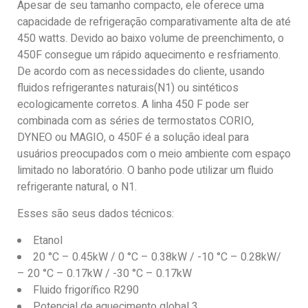
Apesar de seu tamanho compacto, ele oferece uma
capacidade de refrigeração comparativamente alta de até
450 watts. Devido ao baixo volume de preenchimento, o
450F consegue um rápido aquecimento e resfriamento.
De acordo com as necessidades do cliente, usando
fluidos refrigerantes naturais(N1) ou sintéticos
ecologicamente corretos. A linha 450 F pode ser
combinada com as séries de termostatos CORIO,
DYNEO ou MAGIO, o 450F é a solução ideal para
usuários preocupados com o meio ambiente com espaço
limitado no laboratório. O
banho pode utilizar um fluido
refrigerante natural, o N1.
Esses são seus dados técnicos:
Etanol
20 °C – 0.45kW / 0 °C – 0.38kW / -10 °C – 0.28kW/
– 20 °C – 0.17kW / -30 °C – 0.17kW
Fluido frigorífico R290
Potencial de aquecimento global 3