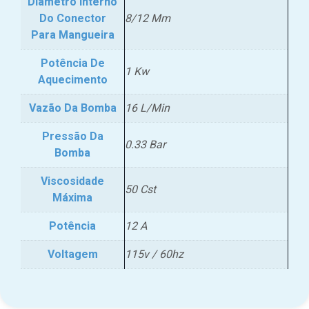
Diâmetro Interno
Do Conector
8/12 Mm
Para Mangueira
Potência De
1 Kw
Aquecimento
Vazão Da Bomba
16 L/Min
Pressão Da
0.33 Bar
Bomba
Viscosidade
50 Cst
Máxima
Potência
12 A
Voltagem
115v / 60hz