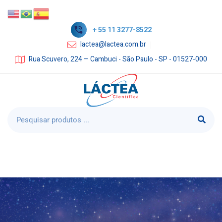
+ 55 11 3277-8522
lactea@lactea.com.br
Rua Scuvero, 224 – Cambuci - São Paulo - SP - 01527-000