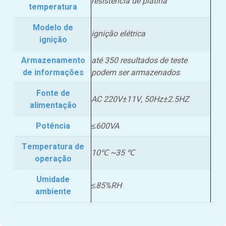
resistência de platina
temperatura
Modelo de
ignição elétrica
ignição
Armazenamento
até 350 resultados de teste
de informações
podem ser armazenados
Fonte de
AC 220V±11V, 50Hz±2.5HZ
alimentação
Potência
≤600VA
Temperatura de
10℃ ~35 ℃
operação
Umidade
≤85%RH
ambiente