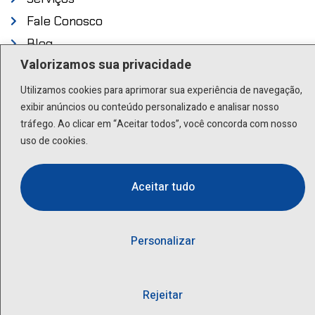
Fale Conosco
Blog
Valorizamos sua privacidade
Endereço
Utilizamos cookies para aprimorar sua experiência de navegação,
exibir anúncios ou conteúdo personalizado e analisar nosso
Rua Scuvero, 224 - Cambuci São Paulo - SP .
tráfego. Ao clicar em “Aceitar todos”, você concorda com nosso
01527-000
uso de cookies.
Contato
Aceitar tudo
(11) 3277-8522 | (11) 9 9505-6392
lactea@lactea.com.br
Personalizar
Social
Rejeitar