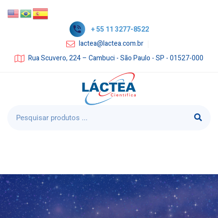
+ 55 11 3277-8522
lactea@lactea.com.br
Rua Scuvero, 224 – Cambuci - São Paulo - SP - 01527-000