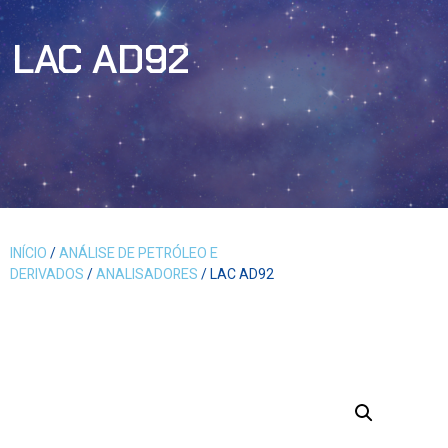
LAC AD92
INÍCIO
/
ANÁLISE DE PETRÓLEO E
DERIVADOS
/
ANALISADORES
/ LAC AD92