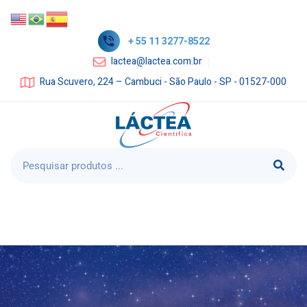
+ 55 11 3277-8522
lactea@lactea.com.br
Rua Scuvero, 224 – Cambuci - São Paulo - SP - 01527-000