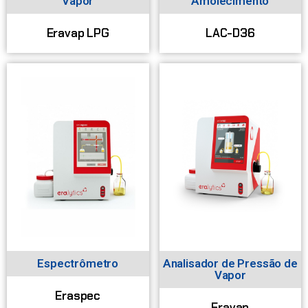
Vapor
Amolecimento
Eravap LPG
LAC-D36
Espectrômetro
Analisador de Pressão de
Vapor
Eraspec
Eravap