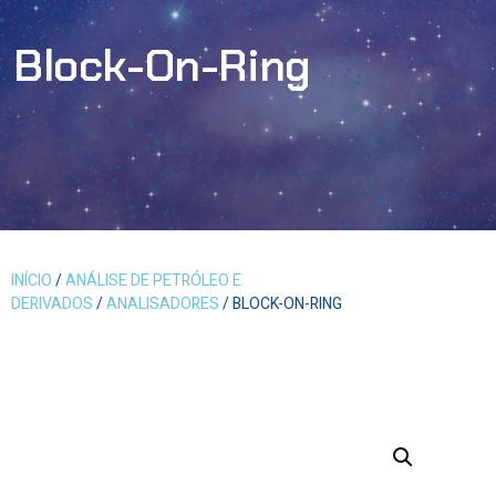
Block-On-Ring
INÍCIO
/
ANÁLISE DE PETRÓLEO E
DERIVADOS
/
ANALISADORES
/ BLOCK-ON-RING