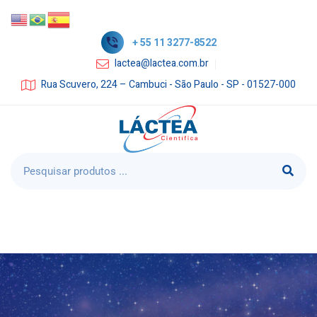
+ 55 11 3277-8522
lactea@lactea.com.br
Rua Scuvero, 224 – Cambuci - São Paulo - SP - 01527-000