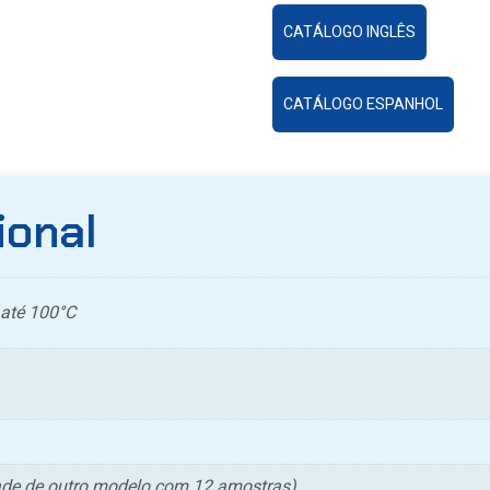
CATÁLOGO INGLÊS
CATÁLOGO ESPANHOL
ional
até 100°C
dade de outro modelo com 12 amostras)