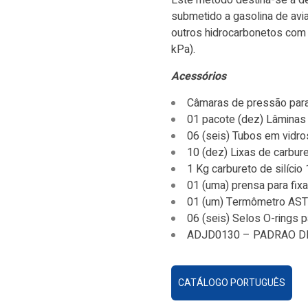
Este método destina-se à de
submetido a gasolina de avia
outros hidrocarbonetos com
kPa).
Acessórios
Câmaras de pressão par
01 pacote (dez) Lâminas 
06 (seis) Tubos em vidro
10 (dez) Lixas de carbure
1 Kg carbureto de silíci
01 (uma) prensa para fix
01 (um) Termômetro AST
06 (seis) Selos O-rings 
ADJD0130 – PADRAO D
CATÁLOGO PORTUGUÊS