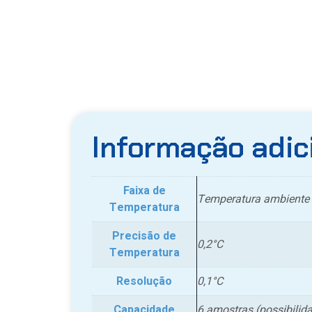
Informação adic
Faixa de
Temperatura ambiente 
Temperatura
Precisão de
0,2°C
Temperatura
Resolução
0,1°C
Capacidade
6 amostras (possibili