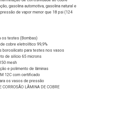
terminação de corrosividade ao cobre
ção, gasolina automotiva, gasolina natural e
 pressão de vapor menor que 18 psi (124
a os testes (Bombas)
de cobre eletrolítico 99,9%
s borosilicato para testes nos vasos
to de silício 65 microns
o 150 mesh
ação e polimento de lâminas
M 12C com certificado
para os vasos de pressão
E CORROSÃO LÂMINA DE COBRE