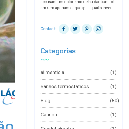
accusantium dolore mo uelau dantium tot
am rem aperiam eaque ipsa quaillo inven.
Contact:
Categorias
alimenticia
(1)
Banhos termostáticos
(1)
Blog
(80)
Cannon
(1)
ão
Condutivímetro
(1)