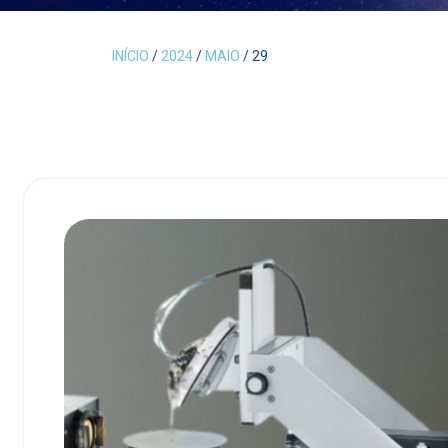
INÍCIO
/
2024
/
MAIO
/ 29