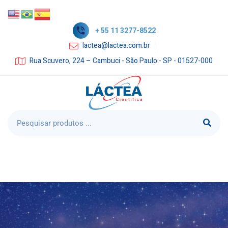
+ 55 11 3277-8522
lactea@lactea.com.br
Rua Scuvero, 224 – Cambuci - São Paulo - SP - 01527-000