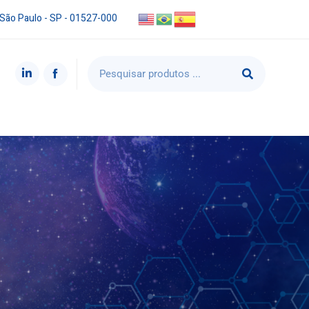
 São Paulo - SP - 01527-000