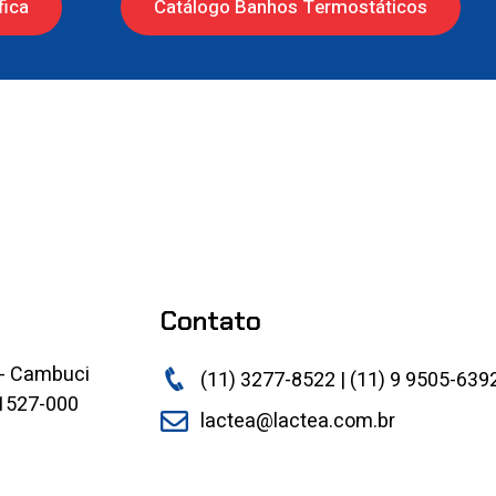
fica
Catálogo Banhos Termostáticos
Contato
 - Cambuci
(11) 3277-8522 | (11) 9 9505-639
01527-000
lactea@lactea.com.br