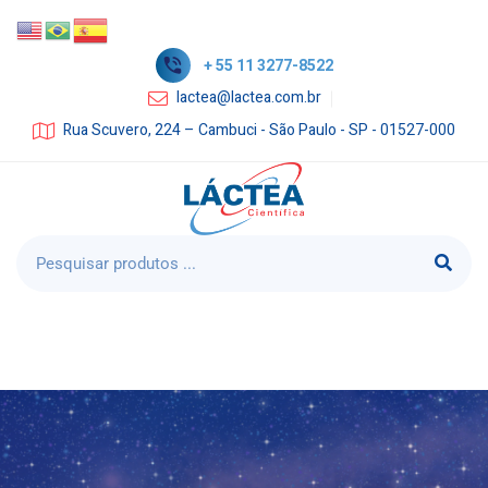
+ 55 11 3277-8522
lactea@lactea.com.br
Rua Scuvero, 224 – Cambuci - São Paulo - SP - 01527-000