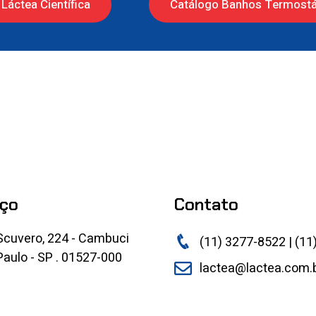
Láctea Científica
Catálogo Banhos Termostá
ço
Contato
Scuvero, 224 - Cambuci
(11) 3277-8522 | (11
aulo - SP . 01527-000
lactea@lactea.com.