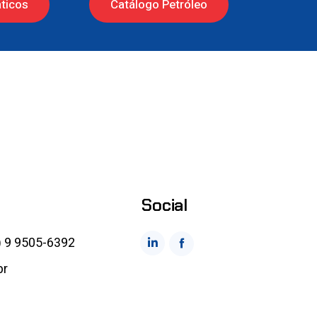
ticos
Catálogo Petróleo
Social
) 9 9505-6392
br