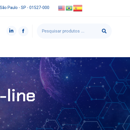
 São Paulo - SP - 01527-000
-line