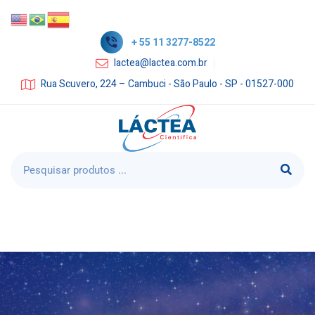
+ 55 11 3277-8522
lactea@lactea.com.br
Rua Scuvero, 224 – Cambuci - São Paulo - SP - 01527-000