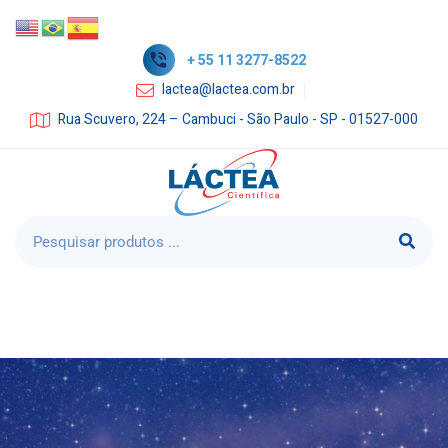
+ 55 11 3277-8522
lactea@lactea.com.br
Rua Scuvero, 224 – Cambuci - São Paulo - SP - 01527-000