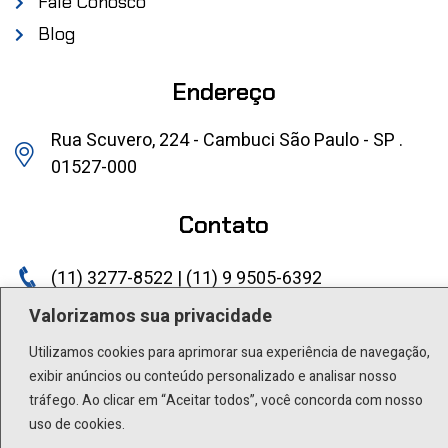
Fale Conosco
Blog
Endereço
Rua Scuvero, 224 - Cambuci São Paulo - SP .
01527-000
Contato
(11) 3277-8522 | (11) 9 9505-6392
lactea@lactea.com.br
Valorizamos sua privacidade
Utilizamos cookies para aprimorar sua experiência de navegação,
Social
exibir anúncios ou conteúdo personalizado e analisar nosso
tráfego. Ao clicar em “Aceitar todos”, você concorda com nosso
uso de cookies.