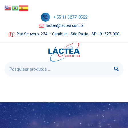
+ 55 11 3277-8522
lactea@lactea.com.br
Rua Scuvero, 224 – Cambuci - São Paulo - SP - 01527-000