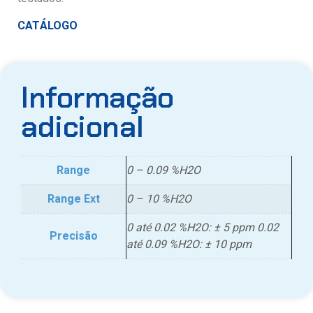
CATÁLOGO
Informação
adicional
Range
0 – 0.09 %H2O
Range Ext
0 – 10 %H2O
0 até 0.02 %H2O: ± 5 ppm 0.02
Precisão
até 0.09 %H2O: ± 10 ppm