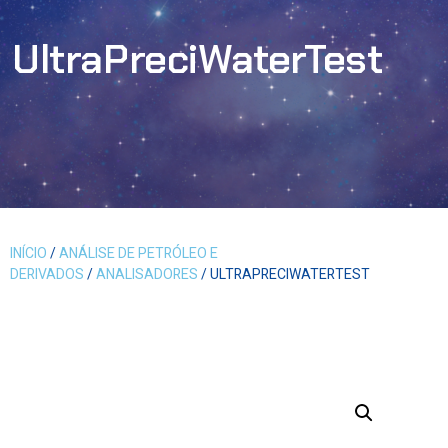
UltraPreciWaterTest
INÍCIO
/
ANÁLISE DE PETRÓLEO E
DERIVADOS
/
ANALISADORES
/ ULTRAPRECIWATERTEST