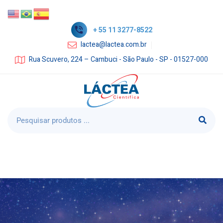
+ 55 11 3277-8522
lactea@lactea.com.br
Rua Scuvero, 224 – Cambuci - São Paulo - SP - 01527-000