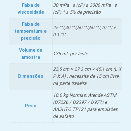
Faixa de
30 mPa · s (cP) a 3000 mPa · s
viscosidade
(cP) * ± 5% de precisão
Faixa de
25 °C,40 °C,50 °C,60 °C,70 °C ±
temperatura e
0.1 °C
precisão
Volume de
135 mL por teste
amostra
23,5 cm × 27,3 cm × 45,1 cm (L X
Dimensões
P X A) , necessita de 15 cm livre
na parte traseira
10.0 kg Normas: Atende ASTM
(D7226 / D2397 / D977) e
Peso
AASHTO TP121 para emulsões
de asfalto