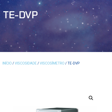
TE-DVP
INÍCIO
/
VISCOSIDADE
/
VISCOSÍMETRO
/ TE-DVP