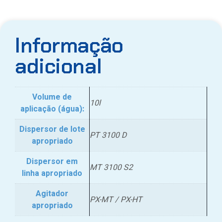
Informação
adicional
Volume de
10l
aplicação (água):
Dispersor de lote
PT 3100 D
apropriado
Dispersor em
MT 3100 S2
linha apropriado
Agitador
PX-MT / PX-HT
apropriado