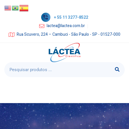
+ 55 11 3277-8522
lactea@lactea.com.br
Rua Scuvero, 224 – Cambuci - São Paulo - SP - 01527-000