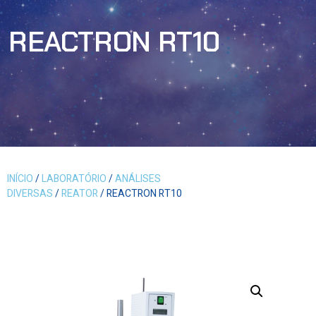
REACTRON RT10
INÍCIO
/
LABORATÓRIO
/
ANÁLISES
DIVERSAS
/
REATOR
/ REACTRON RT10