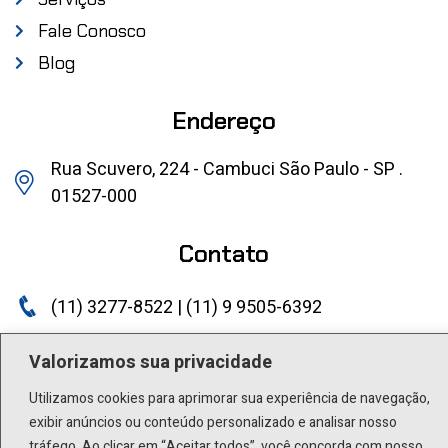
Fale Conosco
Blog
Endereço
Rua Scuvero, 224 - Cambuci São Paulo - SP .
01527-000
Contato
(11) 3277-8522 | (11) 9 9505-6392
lactea@lactea.com.br
Valorizamos sua privacidade
Social
Utilizamos cookies para aprimorar sua experiência de navegação,
exibir anúncios ou conteúdo personalizado e analisar nosso
tráfego. Ao clicar em “Aceitar todos”, você concorda com nosso