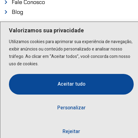
Fale Conosco
Blog
Endereço
Valorizamos sua privacidade
Utilizamos cookies para aprimorar sua experiência de navegação,
Rua Scuvero, 224 - Cambuci São Paulo - SP .
exibir anúncios ou conteúdo personalizado e analisar nosso
01527-000
tráfego. Ao clicar em “Aceitar todos”, você concorda com nosso
uso de cookies.
Contato
Aceitar tudo
(11) 3277-8522 | (11) 9 9505-6392
lactea@lactea.com.br
Personalizar
Social
Rejeitar