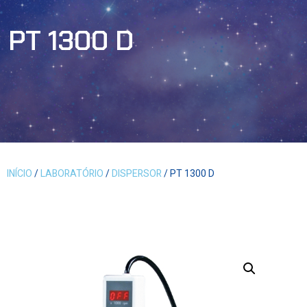
PT 1300 D
INÍCIO
/
LABORATÓRIO
/
DISPERSOR
/ PT 1300 D