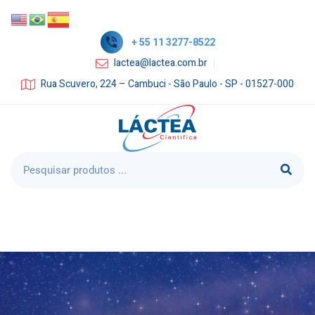
+ 55 11 3277-8522
lactea@lactea.com.br
Rua Scuvero, 224 – Cambuci - São Paulo - SP - 01527-000