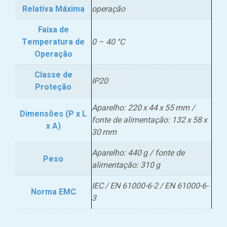
Relativa Máxima
operação
Faixa de
Temperatura de
0 – 40 °C
Operação
Classe de
IP20
Proteção
Aparelho: 220 x 44 x 55 mm /
Dimensões (P x L
fonte de alimentação: 132 x 58 x
x A)
30 mm
Aparelho: 440 g / fonte de
Peso
alimentação: 310 g
IEC / EN 61000-6-2 / EN 61000-6-
Norma EMC
3