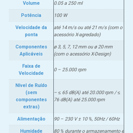
Volume
0.05 a 250 ml
Potência
100 W
Velocidade da
até 14 m/s ou até 21 m/s (com o
ponta
acessório X-agredado)
Componentes
ø 3, 5, 7, 12 mm ou ø 20 mm
Aplicáveis
(com o acessório X-Design)
Faixa de
0 – 25.000 rpm
Velocidade
Nível de Ruído
(sem
– ≤ 65 dB(A) até 20.000 rpm / ≤
componentes
76 dB(A) até 25.000 rpm
extras)
Alimentação
90 – 230 V ± 10 %, 50Hz / 60Hz
Humidade
80 % durante o armazenamento e