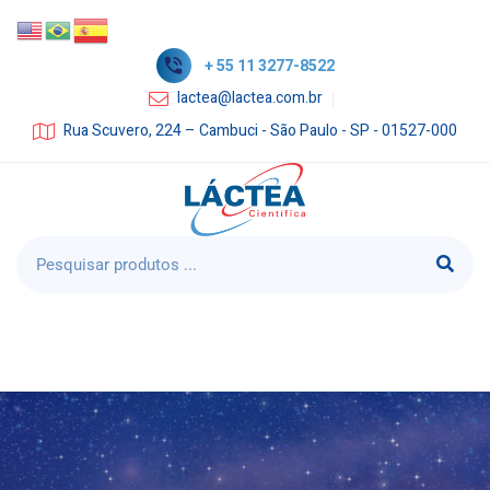
+ 55 11 3277-8522
lactea@lactea.com.br
Rua Scuvero, 224 – Cambuci - São Paulo - SP - 01527-000