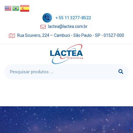
+ 55 11 3277-8522
lactea@lactea.com.br
Rua Scuvero, 224 – Cambuci - São Paulo - SP - 01527-000