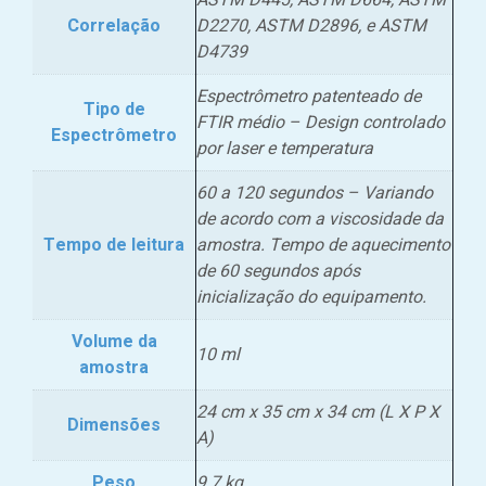
ASTM D445, ASTM D664, ASTM
Correlação
D2270, ASTM D2896, e ASTM
D4739
Espectrômetro patenteado de
Tipo de
FTIR médio – Design controlado
Espectrômetro
por laser e temperatura
60 a 120 segundos – Variando
de acordo com a viscosidade da
Tempo de leitura
amostra. Tempo de aquecimento
de 60 segundos após
inicialização do equipamento.
Volume da
10 ml
amostra
24 cm x 35 cm x 34 cm (L X P X
Dimensões
A)
Peso
9.7 kg