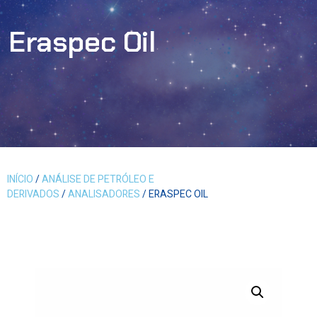
Eraspec Oil
INÍCIO
/
ANÁLISE DE PETRÓLEO E
DERIVADOS
/
ANALISADORES
/ ERASPEC OIL