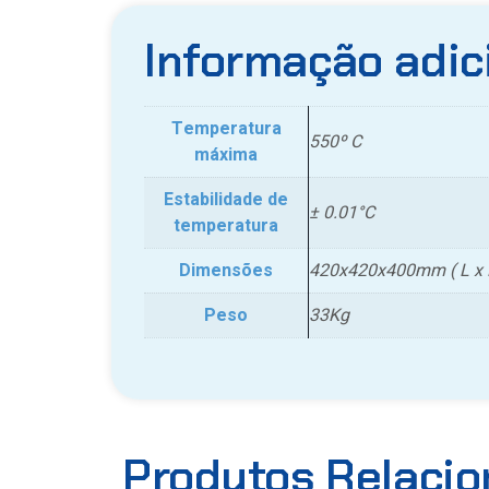
Informação adic
Temperatura
550º C
máxima
Estabilidade de
± 0.01°C
temperatura
Dimensões
420x420x400mm ( L x P
Peso
33Kg
Produtos Relaci