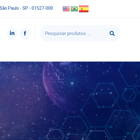
 São Paulo - SP - 01527-000