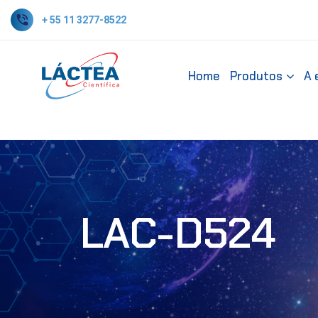
+ 55 11 3277-8522
Home
Produtos
A 
LAC-D524