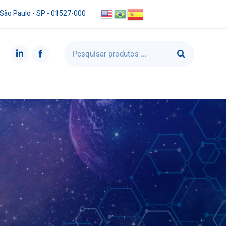
 São Paulo - SP - 01527-000