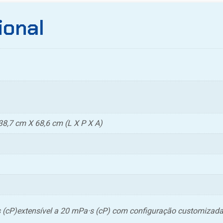
ional
38,7 cm X 68,6 cm (L X P X A)
 (cP)extensível a 20 mPa·s (cP) com configuração customizad