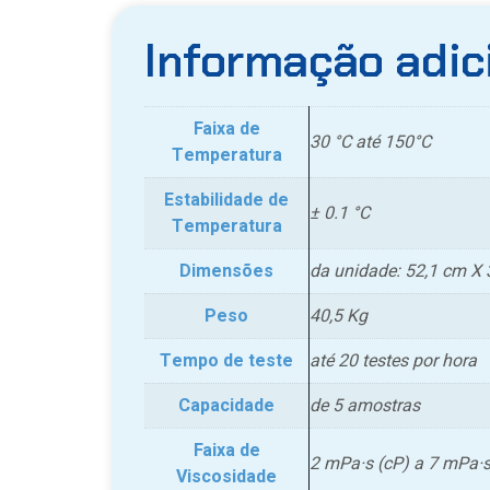
Informação adic
Faixa de
30 °C até 150°C
Temperatura
Estabilidade de
± 0.1 °C
Temperatura
Dimensões
da unidade: 52,1 cm X 
Peso
40,5 Kg
Tempo de teste
até 20 testes por hora
Capacidade
de 5 amostras
Faixa de
2 mPa·s (cP) a 7 mPa·s
Viscosidade