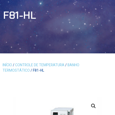
F81-HL
INÍCIO
/
CONTROLE DE TEMPERATURA
/
BANHO
TERMOSTÁTICO
/ F81-HL