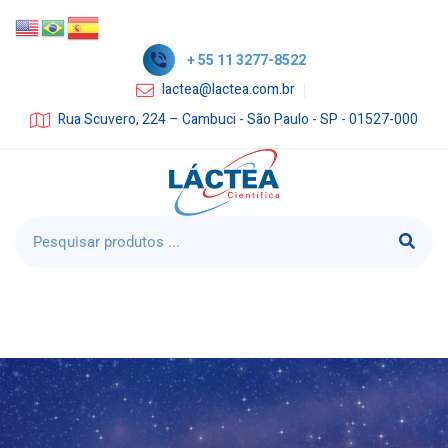
+ 55 11 3277-8522
lactea@lactea.com.br
Rua Scuvero, 224 – Cambuci - São Paulo - SP - 01527-000