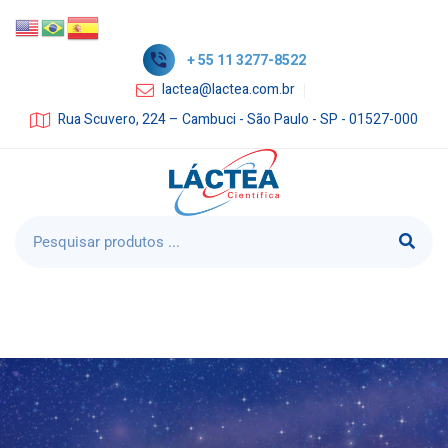
+ 55 11 3277-8522
lactea@lactea.com.br
Rua Scuvero, 224 – Cambuci - São Paulo - SP - 01527-000