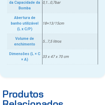
da Capacidade da
0,1…0,7bar
Bomba
Abertura de
banho utilizável
18×13/15cm
(L x C/P)
Volume de
5…7,5 litros
enchimento
Dimensões (L × C
33 x 47 x 70 cm
× A)
Produtos
Relacionados