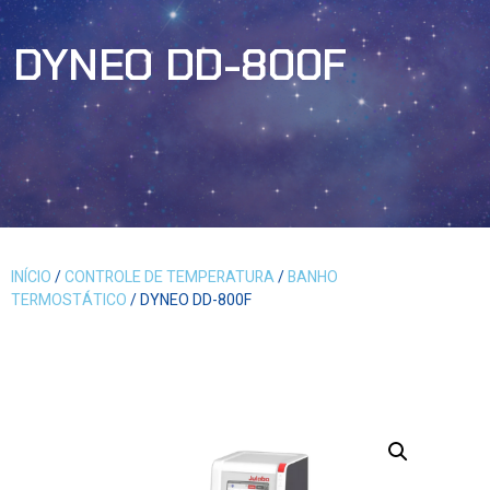
DYNEO DD-800F
INÍCIO
/
CONTROLE DE TEMPERATURA
/
BANHO
TERMOSTÁTICO
/ DYNEO DD-800F