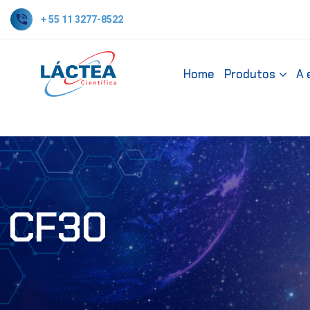
+ 55 11 3277-8522
Home
Produtos
A 
CF30