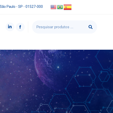
 São Paulo - SP - 01527-000