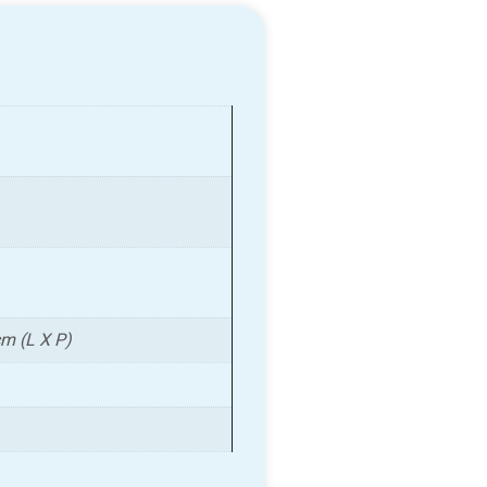
m (L X P)