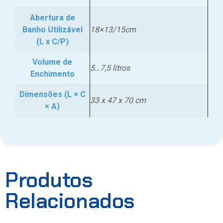
Abertura de
Banho Utilizável
18×13/15cm
(L x C/P)
Volume de
5…7,5 litros
Enchimento
Dimensões (L × C
33 x 47 x 70 cm
× A)
Produtos
Relacionados