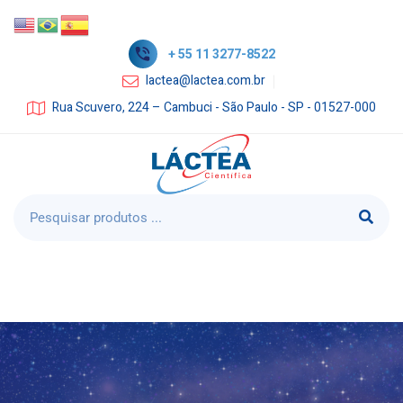
+ 55 11 3277-8522
lactea@lactea.com.br
Rua Scuvero, 224 – Cambuci - São Paulo - SP - 01527-000