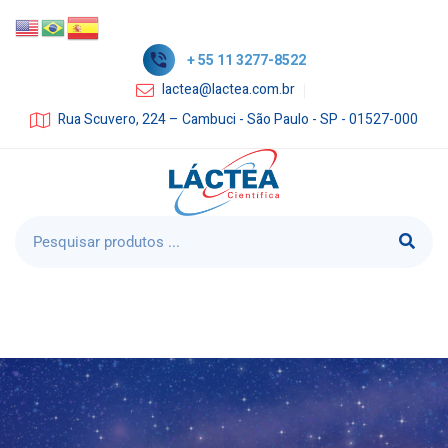
+ 55 11 3277-8522
lactea@lactea.com.br
Rua Scuvero, 224 – Cambuci - São Paulo - SP - 01527-000