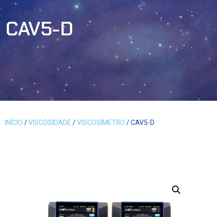
CAV5-D
INÍCIO
/
VISCOSIDADE
/
VISCOSÍMETRO
/ CAV5-D